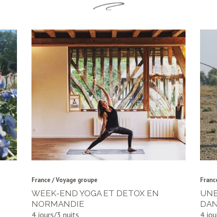
France / Voyage groupe
Franc
WEEK-END YOGA ET DETOX EN
UNE
NORMANDIE
DAN
4 jours/3 nuits
4 jou