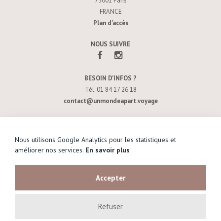
75001 Paris
FRANCE
Plan d'accès
NOUS SUIVRE
BESOIN D'INFOS ?
Tél. 01 84 17 26 18
contact@unmondeapart.voyage
SOYEZ INFORMÉ DE NOS NOUVELLES OFFRES
Nous utilisons Google Analytics pour les statistiques et
améliorer nos services.
En savoir plus
S’INSCRIRE À NOTRE NEWSLETTER
Accepter
Un monde à part © 2026
Refuser
Design & Réalisation :
yb—atelier