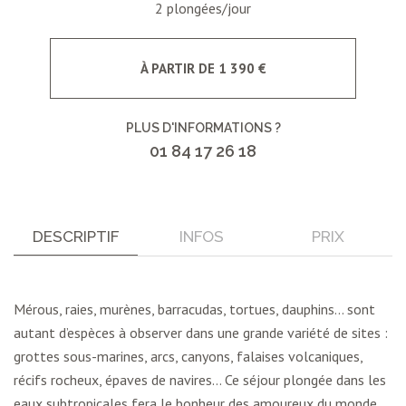
2 plongées/jour
À PARTIR DE 1 390 €
PLUS D'INFORMATIONS ?
01 84 17 26 18
DESCRIPTIF
INFOS
PRIX
Mérous, raies, murènes, barracudas, tortues, dauphins… sont
autant d’espèces à observer dans une grande variété de sites :
grottes sous-marines, arcs, canyons, falaises volcaniques,
récifs rocheux, épaves de navires… Ce séjour plongée dans les
eaux subtropicales fera le bonheur des amoureux du monde