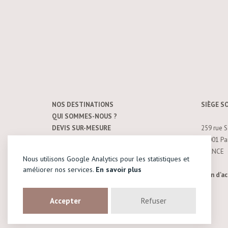
NOS DESTINATIONS
SIÈGE S
QUI SOMMES-NOUS ?
DEVIS SUR-MESURE
259 rue S
CONTACT
75001 Par
MENTIONS LÉGALES
FRANCE
Nous utilisons Google Analytics pour les statistiques et
CONDITIONS GÉNÉRALES DE VENTE
améliorer nos services.
En savoir plus
Un monde à part © 2026
Plan d'ac
Accepter
Refuser