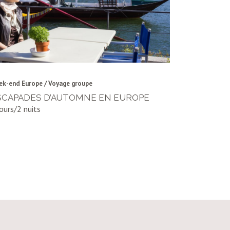
ek-end Europe / Voyage groupe
Week-end Euro
SCAPADES D’AUTOMNE EN EUROPE
TALLINN,
jours/2 nuits
4 jours / 3 n