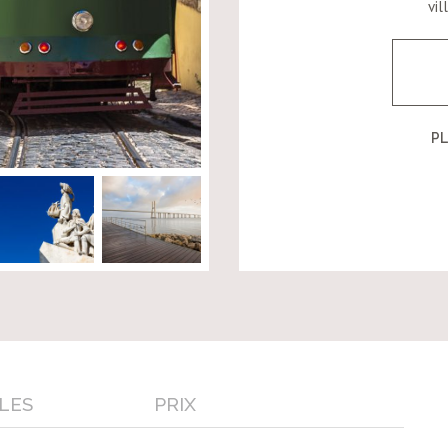
vil
PL
LES
PRIX