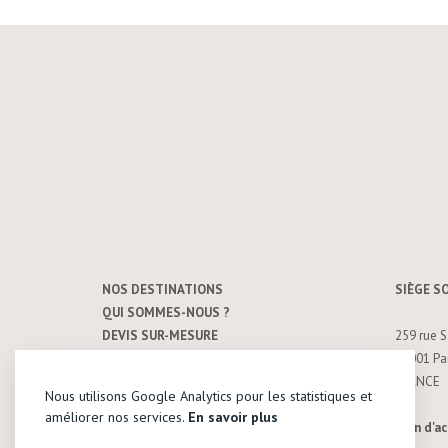
NOS DESTINATIONS
SIÈGE S
QUI SOMMES-NOUS ?
DEVIS SUR-MESURE
259 rue S
CONTACT
75001 Par
MENTIONS LÉGALES
FRANCE
Nous utilisons Google Analytics pour les statistiques et
CONDITIONS GÉNÉRALES DE VENTE
améliorer nos services.
En savoir plus
Un monde à part © 2026
Plan d'ac